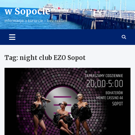
Skip
w Sopocie
to
content
informacje o kurorcie – bez reklam
Tag:
night club EZO Sopot