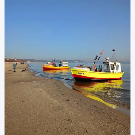
i
e
n
i
e