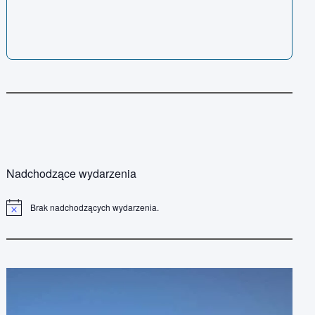
Nadchodzące wydarzenia
Brak nadchodzących wydarzenia.
P
o
w
i
a
d
o
m
i
e