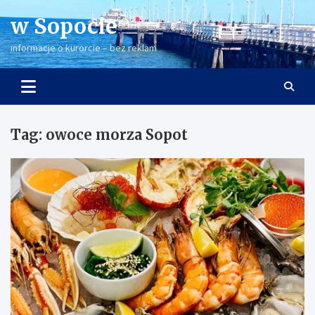
Skip
w Sopocie
to
content
informacje o kurorcie – bez reklam
Tag:
owoce morza Sopot