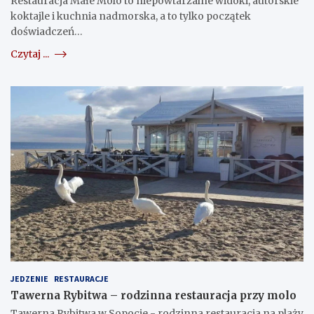
Restauracja Małe Molo to niepowtarzalne widoki, autorskie
koktajle i kuchnia nadmorska, a to tylko początek
doświadczeń…
Czytaj ...
JEDZENIE
RESTAURACJE
Tawerna Rybitwa – rodzinna restauracja przy molo
Tawerna Rybitwa w Sopocie - rodzinna restauracja na plaży