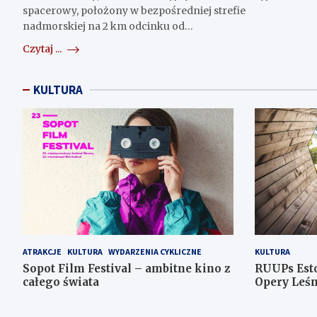
spacerowy, położony w bezpośredniej strefie
nadmorskiej na 2 km odcinku od…
Czytaj ...
KULTURA
ATRAKCJE
KULTURA
WYDARZENIA CYKLICZNE
KULTURA
Sopot Film Festival – ambitne kino z
RUUPs Est
całego świata
Opery Leśn