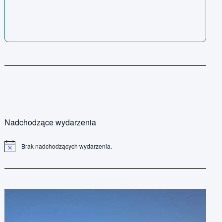
Nadchodzące wydarzenia
Brak nadchodzących wydarzenia.
P
o
w
i
a
d
o
m
i
e