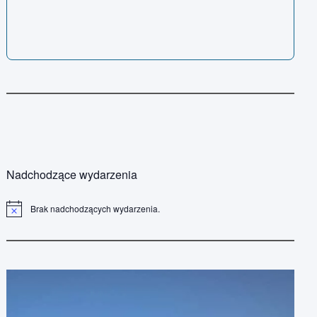
Nadchodzące wydarzenia
Brak nadchodzących wydarzenia.
P
o
w
i
a
d
o
m
i
e