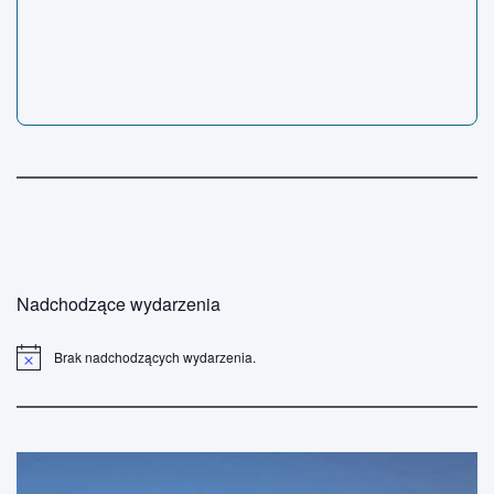
Nadchodzące wydarzenia
Brak nadchodzących wydarzenia.
P
o
w
i
a
d
o
m