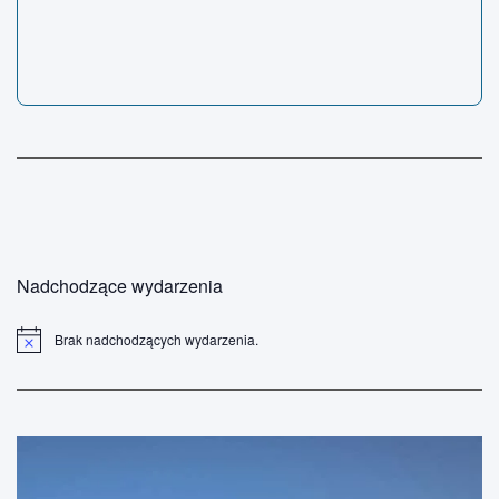
Nadchodzące wydarzenia
Brak nadchodzących wydarzenia.
P
o
w
i
a
d
o
m
i