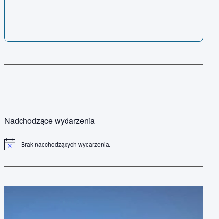
Nadchodzące wydarzenia
Brak nadchodzących wydarzenia.
P
o
w
i
a
d
o
m
i
e