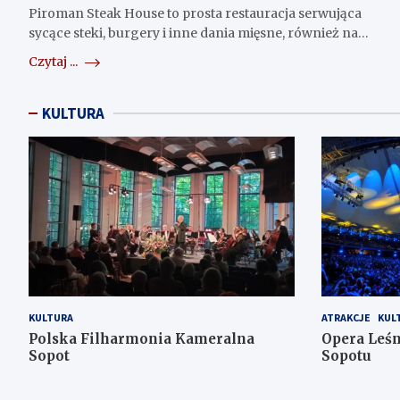
Piroman Steak House to prosta restauracja serwująca
sycące steki, burgery i inne dania mięsne, również na…
Czytaj ...
KULTURA
KULTURA
ATRAKCJE
KUL
Polska Filharmonia Kameralna
Opera Leś
Sopot
Sopotu