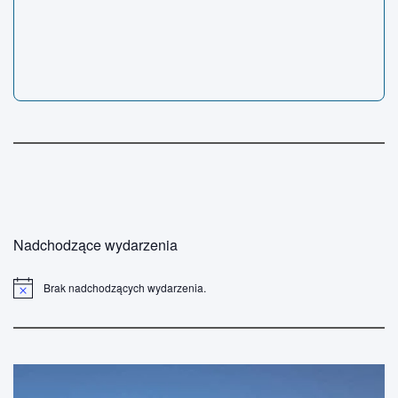
Nadchodzące wydarzenia
Brak nadchodzących wydarzenia.
P
o
w
i
a
d
o
m