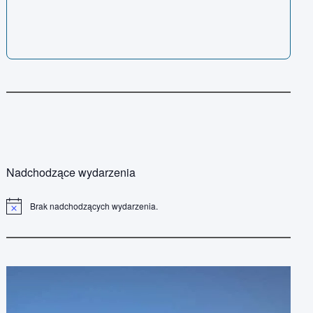
Nadchodzące wydarzenia
Brak nadchodzących wydarzenia.
P
o
w
i
a
d
o
m
i
e