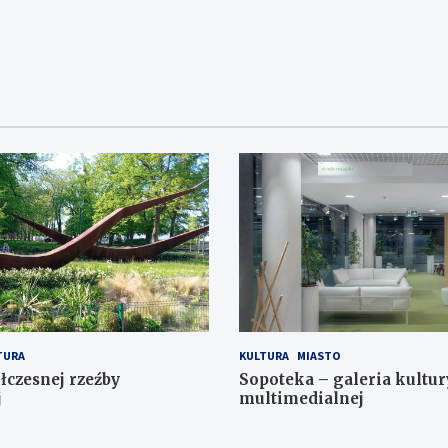
TURA
KULTURA
MIASTO
łczesnej rzeźby
Sopoteka – galeria kultur
j
multimedialnej