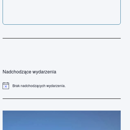
Nadchodzące wydarzenia
Brak nadchodzących wydarzenia.
P
o
w
i
a
d
o
m
i
e