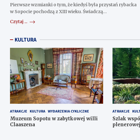
Pierwsze wzmianki o tym, że kiedyś była przystań rybacka
w Sopocie pochodzą z XIII wieku. Świadczą…
Czytaj ...
KULTURA
ATRAKCJE
KULTURA
WYDARZENIA CYKLICZNE
ATRAKCJE
KUL
Muzeum Sopotu w zabytkowej willi
Szlak wspó
Claaszena
plenerowe