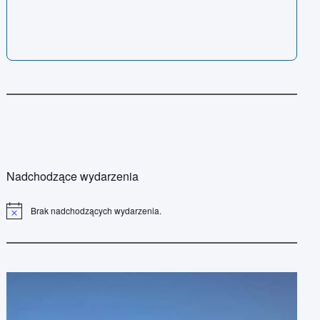
Nadchodzące wydarzenia
Brak nadchodzących wydarzenia.
P
o
w
i
a
d
o
m
i
e