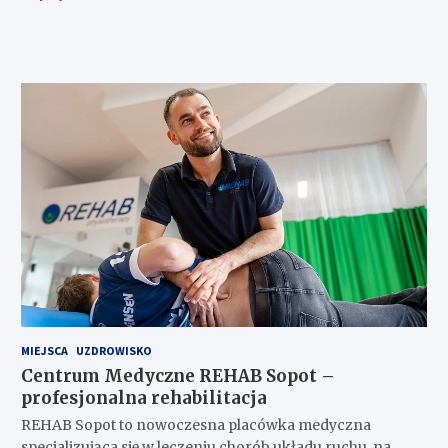
MIEJSCA
UZDROWISKO
Centrum Medyczne REHAB Sopot –
profesjonalna rehabilitacja
REHAB Sopot to nowoczesna placówka medyczna
specjalizująca się w leczeniu chorób układu ruchu, na