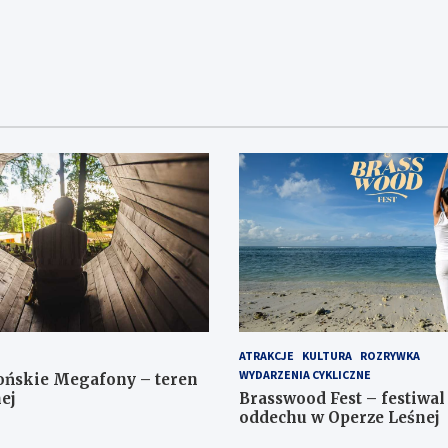
ATRAKCJE
KULTURA
ROZRYWKA
WYDARZENIA CYKLICZNE
ońskie Megafony – teren
ej
Brasswood Fest – festiwal
oddechu w Operze Leśnej