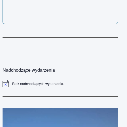
Nadchodzące wydarzenia
Brak nadchodzących wydarzenia.
P
o
w
i
a
d
o
m
i
e