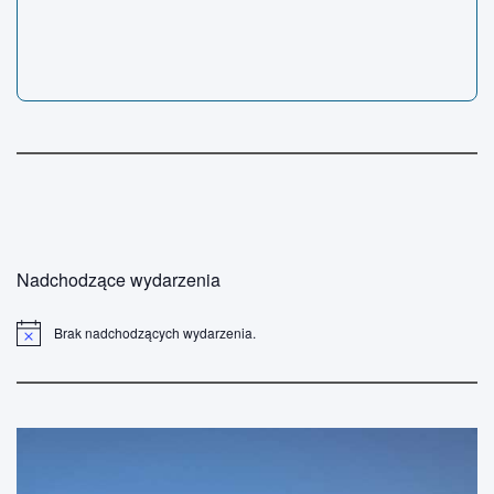
Nadchodzące wydarzenia
Brak nadchodzących wydarzenia.
P
o
w
i
a
d
o
m
i