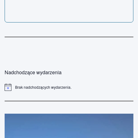
Nadchodzące wydarzenia
Brak nadchodzących wydarzenia.
P
o
w
i
a
d
o
m
i
e