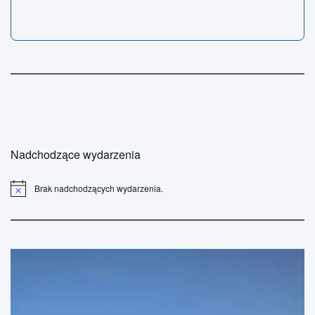
Nadchodzące wydarzenia
Brak nadchodzących wydarzenia.
P
o
w
i
a
d
o
m
i
e
n