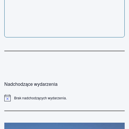
Nadchodzące wydarzenia
Brak nadchodzących wydarzenia.
P
o
w
i
a
d
o