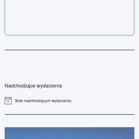
Nadchodzące wydarzenia
Brak nadchodzących wydarzenia.
P
o
w
i
a
d
o
m