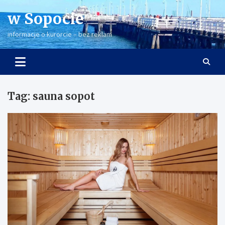
Skip
w Sopocie
to
content
informacje o kurorcie – bez reklam
Tag:
sauna sopot