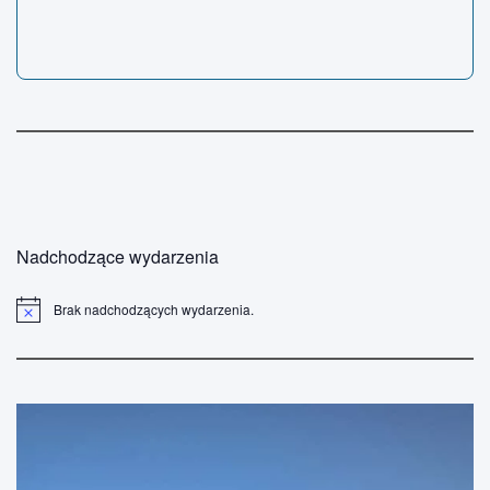
Nadchodzące wydarzenia
Brak nadchodzących wydarzenia.
P
o
w
i
a
d
o
m
i
e