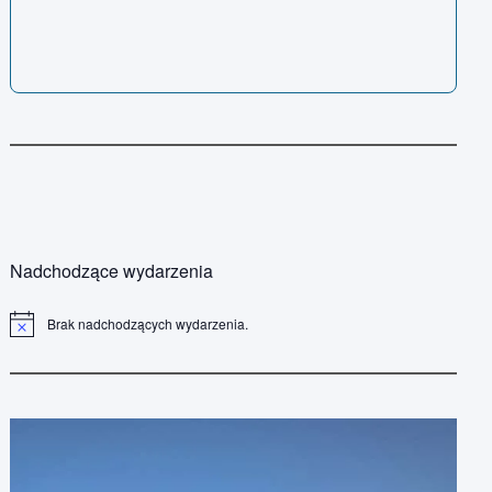
Nadchodzące wydarzenia
Brak nadchodzących wydarzenia.
P
o
w
i
a
d
o
m
i
e