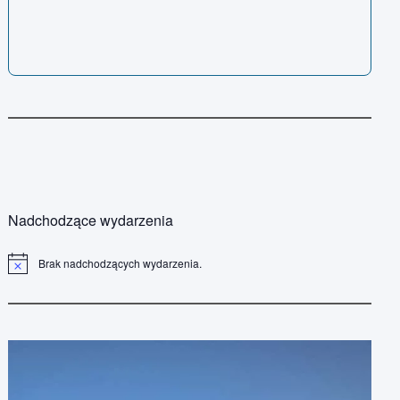
Nadchodzące wydarzenia
Brak nadchodzących wydarzenia.
P
o
w
i
a
d
o
m
i
e