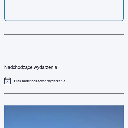
Nadchodzące wydarzenia
Brak nadchodzących wydarzenia.
P
o
w
i
a
d
o
m
i
e