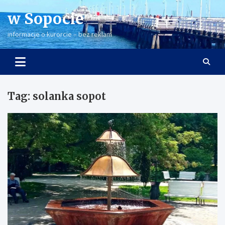
Skip
w Sopocie
to
content
informacje o kurorcie – bez reklam
Tag:
solanka sopot