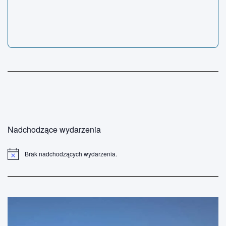
Nadchodzące wydarzenia
Brak nadchodzących wydarzenia.
P
o
w
i
a
d
o
m
i