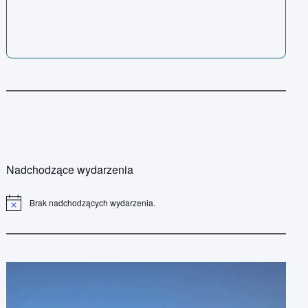
Nadchodzące wydarzenia
Brak nadchodzących wydarzenia.
P
o
w
i
a
d
o
m
i
e