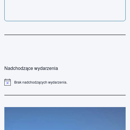
Nadchodzące wydarzenia
Brak nadchodzących wydarzenia.
P
o
w
i
a
d
o
m
i
e