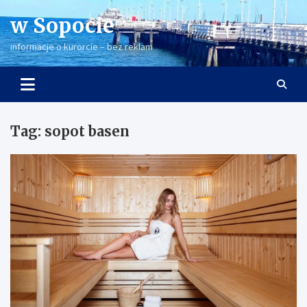
Skip
w Sopocie
to
content
informacje o kurorcie – bez reklam
Tag:
sopot basen