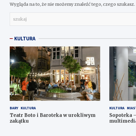
Wygląda na to, że nie możemy znaleźć tego, czego szukas
s
z
u
k
KULTURA
a
j
BARY
KULTURA
KULTURA
MIAS
Teatr Boto i Baroteka w urokliwym
Sopoteka –
zakątku
multimedi