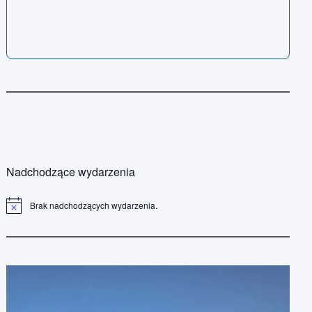
Nadchodzące wydarzenia
Brak nadchodzących wydarzenia.
P
o
w
i
a
d
o
m
i
e