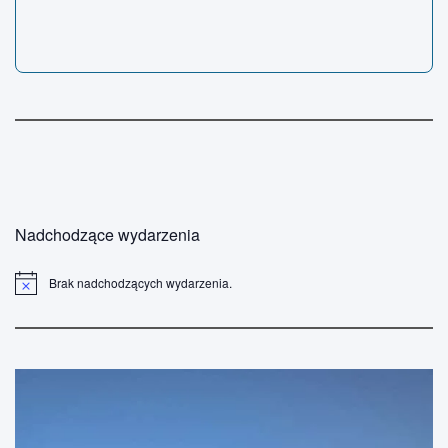
Nadchodzące wydarzenia
Brak nadchodzących wydarzenia.
P
o
w
i
a
d
o
m
i
e