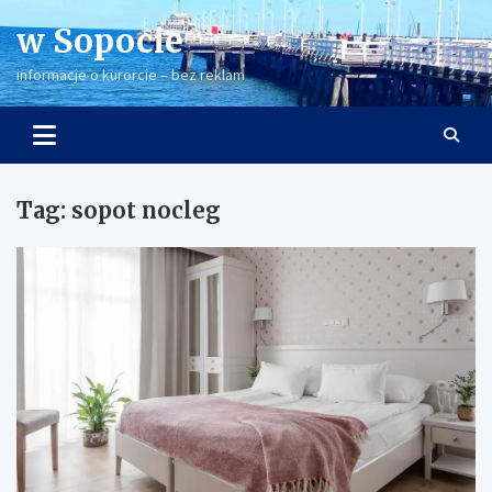
Skip
w Sopocie
to
content
informacje o kurorcie – bez reklam
Tag:
sopot nocleg