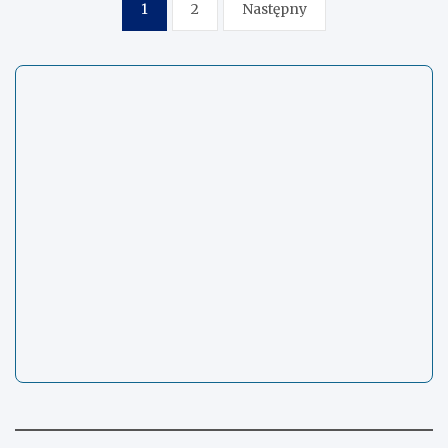
Stronicowanie
1
2
Następny
wpisów