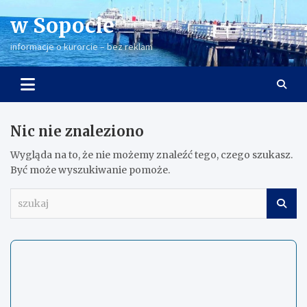
Skip
w Sopocie
to
content
informacje o kurorcie – bez reklam
Nic nie znaleziono
Wygląda na to, że nie możemy znaleźć tego, czego szukasz.
Być może wyszukiwanie pomoże.
s
z
u
k
a
j