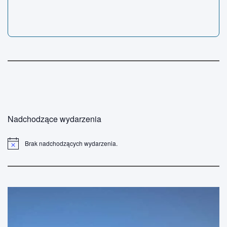
Nadchodzące wydarzenia
Brak nadchodzących wydarzenia.
P
o
w
i
a
d
o
m
i
e