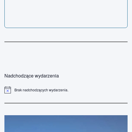
Nadchodzące wydarzenia
Brak nadchodzących wydarzenia.
P
o
w
i
a
d
o
m
i