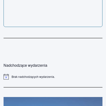
Nadchodzące wydarzenia
Brak nadchodzących wydarzenia.
P
o
w
i
a
d
o
m