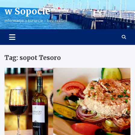
Skip
w Sopocie
to
content
informacje o kurorcie – bez reklam
Tag:
sopot Tesoro