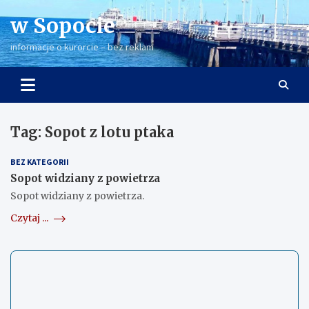
Skip
w Sopocie
to
content
informacje o kurorcie – bez reklam
Tag:
Sopot z lotu ptaka
BEZ KATEGORII
Sopot widziany z powietrza
Sopot widziany z powietrza.
Czytaj ...