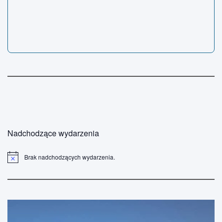
Nadchodzące wydarzenia
Brak nadchodzących wydarzenia.
P
o
w
i
a
d
o
m