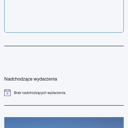
Nadchodzące wydarzenia
Brak nadchodzących wydarzenia.
P
o
w
i
a
d
o
m