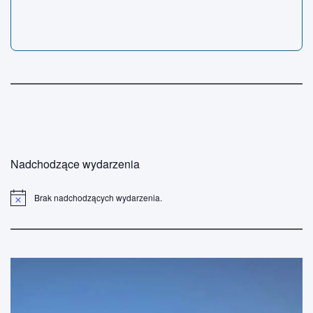
Nadchodzące wydarzenia
Brak nadchodzących wydarzenia.
P
o
w
i
a
d
o
m
i
e