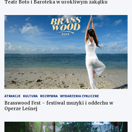
Teatr Boto i Baroteka w urokliwym zakątku
ATRAKCJE
KULTURA
ROZRYWKA
WYDARZENIA CYKLICZNE
Brasswood Fest – festiwal muzyki i oddechu w
Operze Leśnej