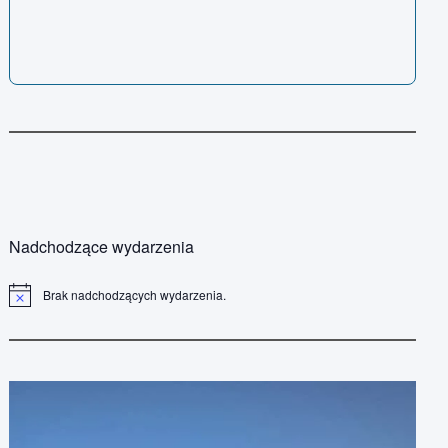
Nadchodzące wydarzenia
Brak nadchodzących wydarzenia.
P
o
w
i
a
d
o
m
i
e