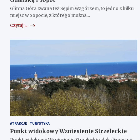
Gdańską i Sopot
Glinna Góra zwana też Sępim Wzgórzem, to jedno z kilku
miejsc w Sopocie, z którego można…
Czytaj ...
ATRAKCJE
TURYSTYKA
Punkt widokowy Wzniesienie Strzeleckie
Punkt widokowy Wzniesienie Strzeleckie zlokalizowany