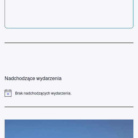
Nadchodzące wydarzenia
Brak nadchodzących wydarzenia.
P
o
w
i
a
d
o
m
i