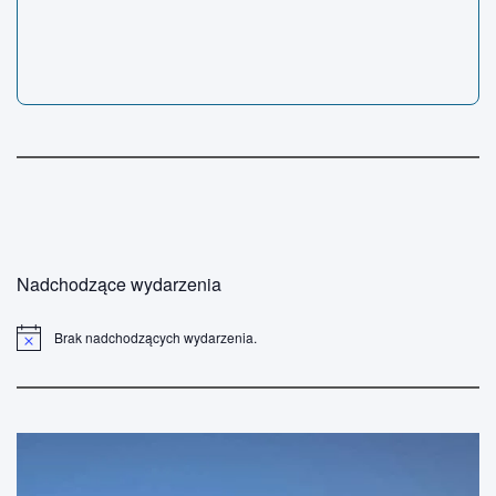
Nadchodzące wydarzenia
Brak nadchodzących wydarzenia.
P
o
w
i
a
d
o
m
i