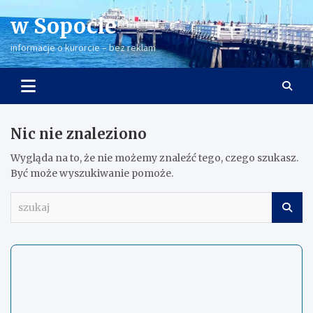
Skip
w Sopocie
to
content
informacje o kurorcie – bez reklam
Nic nie znaleziono
Wygląda na to, że nie możemy znaleźć tego, czego szukasz.
Być może wyszukiwanie pomoże.
s
z
u
k
a
j