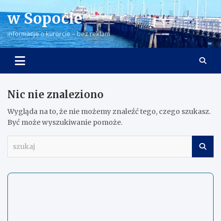
Skip
w Sopocie
to
content
informacje o kurorcie – bez reklam
Nic nie znaleziono
Wygląda na to, że nie możemy znaleźć tego, czego szukasz.
Być może wyszukiwanie pomoże.
s
z
u
k
a
j