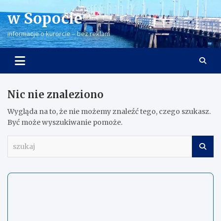
Skip
w Sopocie
to
content
informacje o kurorcie – bez reklam
Nic nie znaleziono
Wygląda na to, że nie możemy znaleźć tego, czego szukasz.
Być może wyszukiwanie pomoże.
s
z
u
k
a
j