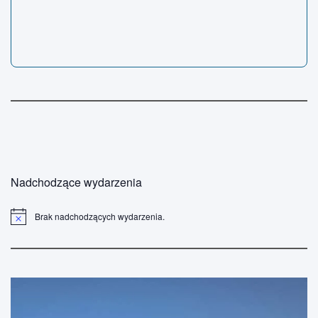
Nadchodzące wydarzenia
Brak nadchodzących wydarzenia.
P
o
w
i
a
d
o
m
i