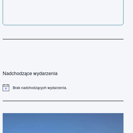
Nadchodzące wydarzenia
Brak nadchodzących wydarzenia.
P
o
w
i
a
d
o
m
i
e