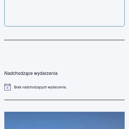
Nadchodzące wydarzenia
Brak nadchodzących wydarzenia.
P
o
w
i
a
d
o
m
i