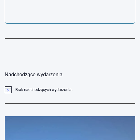
Nadchodzące wydarzenia
Brak nadchodzących wydarzenia.
P
o
w
i
a
d
o
m
i
e