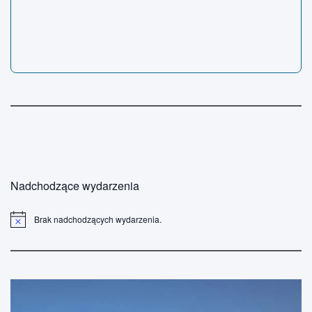
Nadchodzące wydarzenia
Brak nadchodzących wydarzenia.
P
o
w
i
a
d
o
m