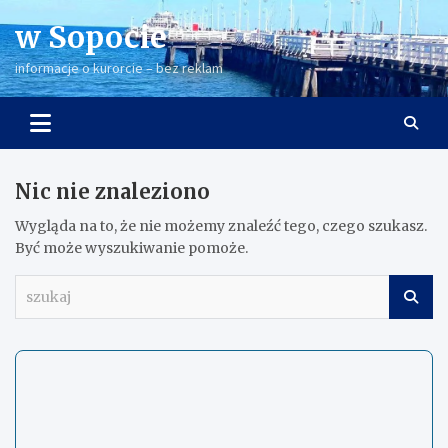
Skip
w Sopocie
to
content
informacje o kurorcie – bez reklam
Nic nie znaleziono
Wygląda na to, że nie możemy znaleźć tego, czego szukasz.
Być może wyszukiwanie pomoże.
s
z
u
k
a
j