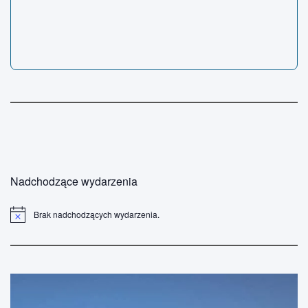
Nadchodzące wydarzenia
Brak nadchodzących wydarzenia.
P
o
w
i
a
d
o
m
i