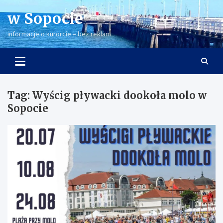
Skip
w Sopocie
to
content
informacje o kurorcie – bez reklam
Tag:
Wyścig pływacki dookoła molo w
Sopocie