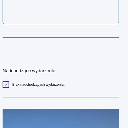
Nadchodzące wydarzenia
Brak nadchodzących wydarzenia.
P
o
w
i
a
d
o
m
i
e